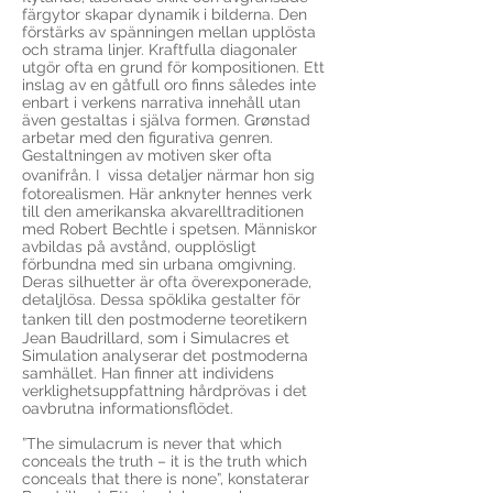
färgytor skapar dynamik i bilderna. Den
förstärks av spänningen mellan upplösta
och strama linjer. Kraftfulla diagonaler
utgör ofta en grund för kompositionen. Ett
inslag av en gåtfull oro finns således inte
enbart i verkens narrativa innehåll utan
även gestaltas i själva formen. Grønstad
arbetar med den figurativa genren.
Gestaltningen av motiven sker ofta
ovanifrån. I vissa detaljer närmar hon sig
fotorealismen. Här anknyter hennes verk
till den amerikanska akvarelltraditionen
med Robert Bechtle i spetsen. Människor
avbildas på avstånd, oupplösligt
förbundna med sin urbana omgivning.
Deras silhuetter är ofta överexponerade,
detaljlösa. Dessa spöklika gestalter för
tanken till den postmoderne teoretikern
Jean Baudrillard, som i Simulacres et
Simulation analyserar det postmoderna
samhället. Han finner att individens
verklighetsuppfattning hårdprövas i det
oavbrutna informationsflödet.
”The simulacrum is never that which
conceals the truth – it is the truth which
conceals that there is none”, konstaterar