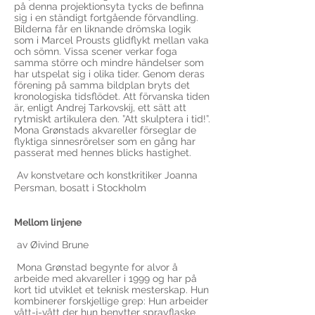
på denna projektionsyta tycks de befinna
sig i en ständigt fortgående förvandling.
Bilderna får en liknande drömska logik
som i Marcel Prousts glidflykt mellan vaka
och sömn. Vissa scener verkar foga
samma större och mindre händelser som
har utspelat sig i olika tider. Genom deras
förening på samma bildplan bryts det
kronologiska tidsflödet. Att förvanska tiden
är, enligt Andrej Tarkovskij, ett sätt att
rytmiskt artikulera den. ”Att skulptera i tid!”.
Mona Grønstads akvareller förseglar de
flyktiga sinnesrörelser som en gång har
passerat med hennes blicks hastighet.
Av konstvetare och konstkritiker Joanna
Persman, bosatt i Stockholm
Mellom linjene
av Øivind Brune
Mona Grønstad begynte for alvor å
arbeide med akvareller i 1999 og har på
kort tid utviklet et teknisk mesterskap. Hun
kombinerer forskjellige grep: Hun arbeider
vått-i-vått der hun benytter sprayflaske