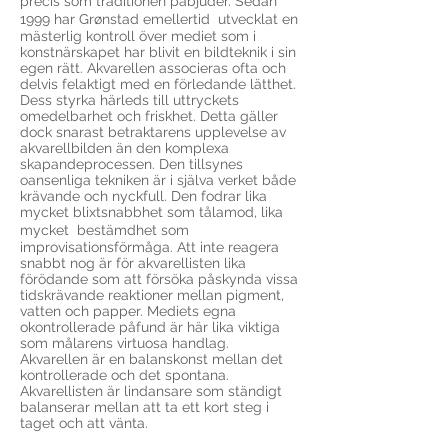
precis som traditionen påbjuder. Sedan
1999 har Grønstad emellertid utvecklat en
mästerlig kontroll över mediet som i
konstnärskapet har blivit en bildteknik i sin
egen rätt. Akvarellen associeras ofta och
delvis felaktigt med en förledande lätthet.
Dess styrka härleds till uttryckets
omedelbarhet och friskhet. Detta gäller
dock snarast betraktarens upplevelse av
akvarellbilden än den komplexa
skapandeprocessen. Den tillsynes
oansenliga tekniken är i själva verket både
krävande och nyckfull. Den fodrar lika
mycket blixtsnabbhet som tålamod, lika
mycket bestämdhet som
improvisationsförmåga. Att inte reagera
snabbt nog är för akvarellisten lika
förödande som att försöka påskynda vissa
tidskrävande reaktioner mellan pigment,
vatten och papper. Mediets egna
okontrollerade påfund är här lika viktiga
som målarens virtuosa handlag.
Akvarellen är en balanskonst mellan det
kontrollerade och det spontana.
Akvarellisten är lindansare som ständigt
balanserar mellan att ta ett kort steg i
taget och att vänta.