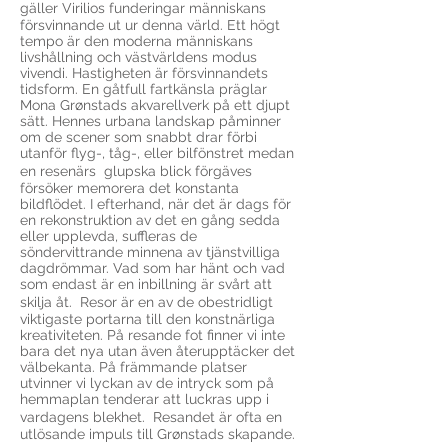
gäller Virilios funderingar människans
försvinnande ut ur denna värld. Ett högt
tempo är den moderna människans
livshållning och västvärldens modus
vivendi. Hastigheten är försvinnandets
tidsform. En gåtfull fartkänsla präglar
Mona Grønstads akvarellverk på ett djupt
sätt. Hennes urbana landskap påminner
om de scener som snabbt drar förbi
utanför flyg-, tåg-, eller bilfönstret medan
en resenärs glupska blick förgäves
försöker memorera det konstanta
bildflödet. I efterhand, när det är dags för
en rekonstruktion av det en gång sedda
eller upplevda, suffleras de
söndervittrande minnena av tjänstvilliga
dagdrömmar. Vad som har hänt och vad
som endast är en inbillning är svårt att
skilja åt. Resor är en av de obestridligt
viktigaste portarna till den konstnärliga
kreativiteten. På resande fot finner vi inte
bara det nya utan även återupptäcker det
välbekanta. På främmande platser
utvinner vi lyckan av de intryck som på
hemmaplan tenderar att luckras upp i
vardagens blekhet. Resandet är ofta en
utlösande impuls till Grønstads skapande.