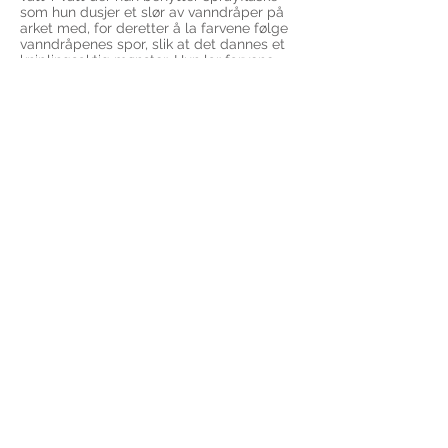
som hun dusjer et slør av vanndråper på
arket med, for deretter å la farvene følge
vanndråpenes spor, slik at det dannes et
kniplingsaktig mønster. Hun lar farvene
nesten tørke, for deretter å bli løst opp i
vann igjen, slik at farvene ”blør” utover. Hun
suger opp igjen farven på enkelte steder,
så det danner seg lysere markeringer. Hun
arbeider med transperente, laserende lag,
og hun benytter tape flere steder for å få
skarpt, avgrensende flater i kontrast til de
mer utflytende områdene.
”Bildene trenger en slags ”fremkallingstid”,
sier hun. ”Mye skjer i tørkeprosessen, fra
farvene legges på, til arket er tørt. I denne
tiden bygges bildet. Her er kort vei
mellom lykke og katastrofe. Men nettopp
det er fascinerende”. Mona arbeider
figurativt. Noen detaljer kan nesten nærme
seg fotorealisme, mens andre partier flyter
ut i store lys- eller skyggepartier. Noen
bilder, eller deler av bilder, er monokrome,
mens andre bilder har innslag av
glødende, sterke farver. Mona Grønstad
foretrekker å arbeide med motiv i serier.
Hun har tidligere bl.a. laget serier med
låve som motiv, som hun har kalt Noas ark