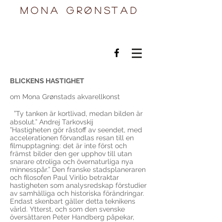
mona grønstad
BLICKENS HASTIGHET
om Mona Grønstads akvarellkonst
”Ty tanken är kortlivad, medan bilden är
absolut.” Andrej Tarkovskij
”Hastigheten gör råstoff av seendet, med
accelerationen förvandlas resan till en
filmupptagning: det är inte först och
främst bilder den ger upphov till utan
snarare otroliga och övernaturliga nya
minnesspår.” Den franske stadsplaneraren
och filosofen Paul Virilio betraktar
hastigheten som analysredskap förstudier
av samhälliga och historiska förändringar.
Endast skenbart gäller detta teknikens
värld. Ytterst, och som den svenske
översättaren Peter Handberg påpekar,