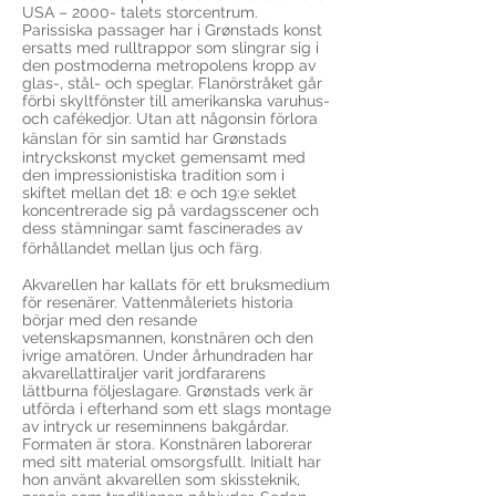
USA – 2000- talets storcentrum.
Parissiska passager har i Grønstads konst
ersatts med rulltrappor som slingrar sig i
den postmoderna metropolens kropp av
glas-, stål- och speglar. Flanörstråket går
förbi skyltfönster till amerikanska varuhus-
och cafékedjor. Utan att någonsin förlora
känslan för sin samtid har Grønstads
intryckskonst mycket gemensamt med
den impressionistiska tradition som i
skiftet mellan det 18: e och 19:e seklet
koncentrerade sig på vardagsscener och
dess stämningar samt fascinerades av
förhållandet mellan ljus och färg.
Akvarellen har kallats för ett bruksmedium
för resenärer. Vattenmåleriets historia
börjar med den resande
vetenskapsmannen, konstnären och den
ivrige amatören. Under århundraden har
akvarellattiraljer varit jordfararens
lättburna följeslagare. Grønstads verk är
utförda i efterhand som ett slags montage
av intryck ur reseminnens bakgårdar.
Formaten är stora. Konstnären laborerar
med sitt material omsorgsfullt. Initialt har
hon använt akvarellen som skissteknik,