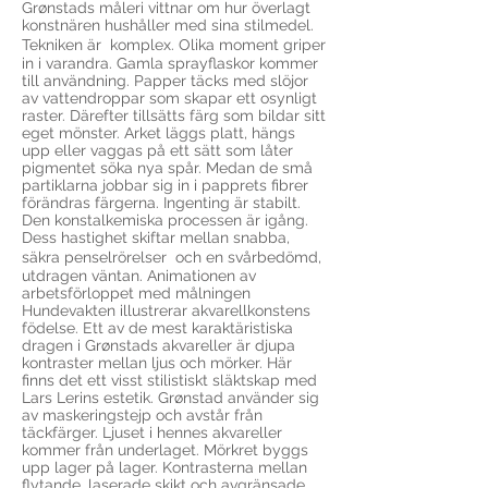
Grønstads måleri vittnar om hur överlagt
konstnären hushåller med sina stilmedel.
Tekniken är komplex. Olika moment griper
in i varandra. Gamla sprayflaskor kommer
till användning. Papper täcks med slöjor
av vattendroppar som skapar ett osynligt
raster. Därefter tillsätts färg som bildar sitt
eget mönster. Arket läggs platt, hängs
upp eller vaggas på ett sätt som låter
pigmentet söka nya spår. Medan de små
partiklarna jobbar sig in i papprets fibrer
förändras färgerna. Ingenting är stabilt.
Den konstalkemiska processen är igång.
Dess hastighet skiftar mellan snabba,
säkra penselrörelser och en svårbedömd,
utdragen väntan. Animationen av
arbetsförloppet med målningen
Hundevakten illustrerar akvarellkonstens
födelse. Ett av de mest karaktäristiska
dragen i Grønstads akvareller är djupa
kontraster mellan ljus och mörker. Här
finns det ett visst stilistiskt släktskap med
Lars Lerins estetik. Grønstad använder sig
av maskeringstejp och avstår från
täckfärger. Ljuset i hennes akvareller
kommer från underlaget. Mörkret byggs
upp lager på lager. Kontrasterna mellan
flytande, laserade skikt och avgränsade