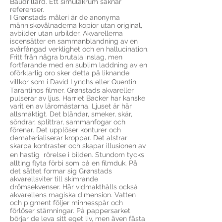
Baudrillard. Ett simulakrum saknar
referenser.
I Grønstads måleri är de anonyma
människovålnaderna kopior utan original,
avbilder utan urbilder. Akvarellerna
iscensätter en sammanblandning av en
svårfångad verklighet och en hallucination.
Fritt från några brutala inslag, men
fortfarande med en sublim laddning av en
oförklarlig oro sker detta på liknande
villkor som i David Lynchs eller Quentin
Tarantinos filmer. Grønstads akvareller
pulserar av ljus. Harriet Backer har kanske
varit en av läromästarna. Ljuset är här
allsmäktigt. Det bländar, smeker, skär,
söndrar, splittrar, sammanfogar och
förenar. Det upplöser konturer och
dematerialiserar kroppar. Det alstrar
skarpa kontraster och skapar illusionen av
en hastig rörelse i bilden. Stundom tycks
allting flyta förbi som på en filmduk. På
det sättet formar sig Grønstads
akvarellsviter till skimrande
drömsekvenser. Här vidmakthålls också
akvarellens magiska dimension. Vatten
och pigment följer minnesspår och
förlöser stämningar. På pappersarket
börjar de leva sitt eget liv, men även fästa