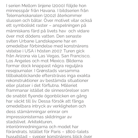
I serien Mellom linjene (2000) följde hon
minnesspår från Havana. I bildserien från
Telemarkskanalen (2002) återkommer
slussen och båtar. Över motivet vilar också
ett symboliskt raster – anspelningen på
människans färd på livets hav och vidare
över mot dödens vatten. Den senaste
sviten Urbane Landskapene har en
omedelbar förbindelse med konstnärens
vistelse i USA i hösten 2007. Turen gick
från Arizona via Las Vegas, San Francisco,
Los Angeles och mot Mexico. Bilderna
formar dock knappast några reguljära
resejournaler. I Grønstads varsamma
tillbakablickande eftersträvas inga exakta
rekonstruktioner av bestämda situationer
eller platser i det förflutna. Måleriet
frammanar istället de sinnesrörelser som
de snabbt flyende ögonblicken en gång
har väckt till liv. Dessa försök att fånga
omedelbara intryck av verkligheten och
dess stämämningar erinrar om
impressionisternas skildringar av
stadslivet. Arkitekturen,
interiörinredningarna och modet har
förändrats. Istället för Paris – 1800-talets
huvudstad – sveper konstnärens blick över